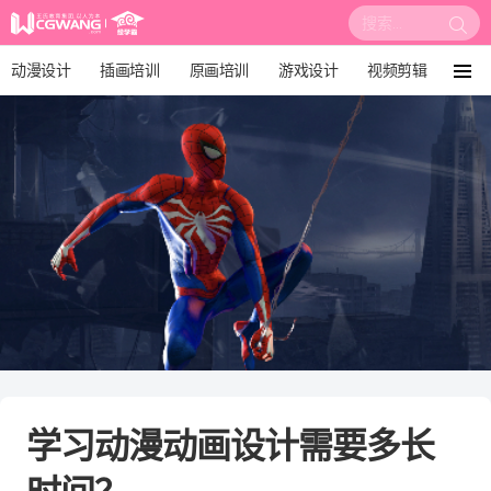
搜
索:
动漫设计
插画培训
原画培训
游戏设计
视频剪辑
菜
单
影视后期
3D建模
培训课程
动画设计
漫画设计
绘画教程
板绘培训
学习动漫动画设计需要多长