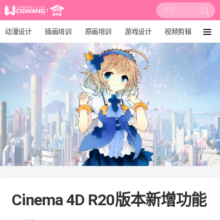
搜
索:
动漫设计
插画培训
原画培训
游戏设计
视频剪辑
菜
单
影视后期
3D建模
培训课程
动画设计
漫画设计
绘画教程
板绘培训
Cinema 4D R20版本新增功能