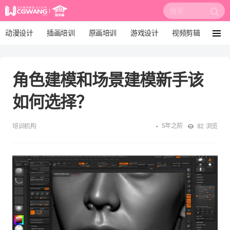
搜
索:
动漫设计
插画培训
原画培训
游戏设计
视频剪辑
菜
单
影视后期
3D建模
培训课程
动画设计
角色建模和场景建模新手该
漫画设计
绘画教程
板绘培训
如何选择？
5年之前
培训机构
82
浏览