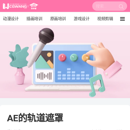
搜
索:
动漫设计
插画培训
原画培训
游戏设计
视频剪辑
菜
单
影视后期
3D建模
培训课程
动画设计
漫画设计
绘画教程
板绘培训
AE的轨道遮罩