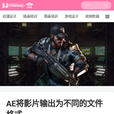
搜
索:
动漫设计
插画培训
原画培训
游戏设计
视频剪辑
菜
单
影视后期
3D建模
培训课程
动画设计
漫画设计
绘画教程
板绘培训
AE将影片输出为不同的文件