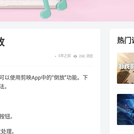
放
热门
5年之前
260
浏览
以使用剪映App中的“倒放”功能。下
法。
”按钮。
放处理。