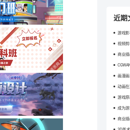
近期
游戏影
视频剪
商业插
CGW
画漫画
动画在
游戏原
成为游
商业插
3D美