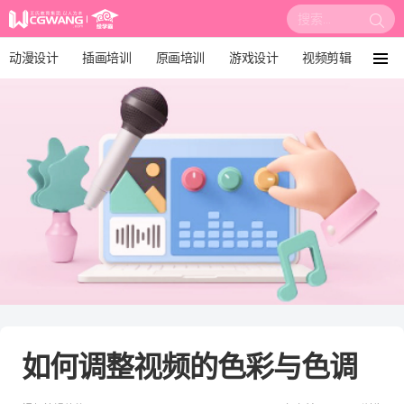
搜
索:
动漫设计
插画培训
原画培训
游戏设计
视频剪辑
菜
单
影视后期
3D建模
培训课程
动画设计
漫画设计
绘画教程
板绘培训
如何调整视频的色彩与色调