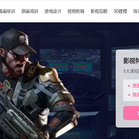
插画培训
原画培训
游戏设计
视频剪辑
影视后期
3D建模
培
影视
5大课
限
独