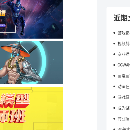
近期
游戏影
视频剪
商业插
CGW
画漫画
动画在
游戏原
成为游
商业插
3D美