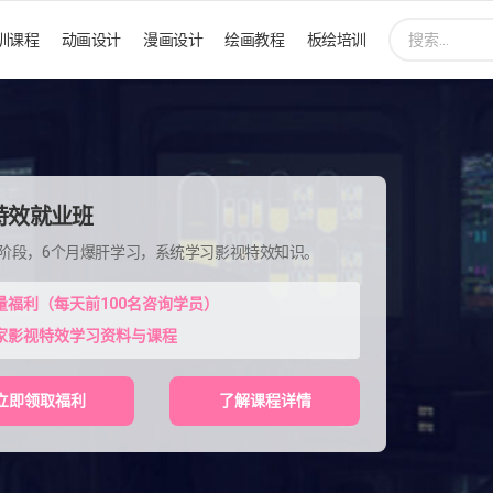
搜
训课程
动画设计
漫画设计
绘画教程
板绘培训
索:
特效就业班
程阶段，6个月爆肝学习，系统学习影视特效知识。
量福利（每天前100名咨询学员）
家影视特效学习资料与课程
立即领取福利
了解课程详情