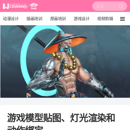
搜
索:
动漫设计
插画培训
原画培训
游戏设计
视频剪辑
菜
单
影视后期
3D建模
培训课程
动画设计
漫画设计
绘画教程
板绘培训
游戏模型贴图、灯光渲染和