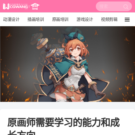
搜
索:
动漫设计
插画培训
原画培训
游戏设计
视频剪辑
菜
单
影视后期
3D建模
培训课程
动画设计
漫画设计
绘画教程
板绘培训
原画师需要学习的能力和成