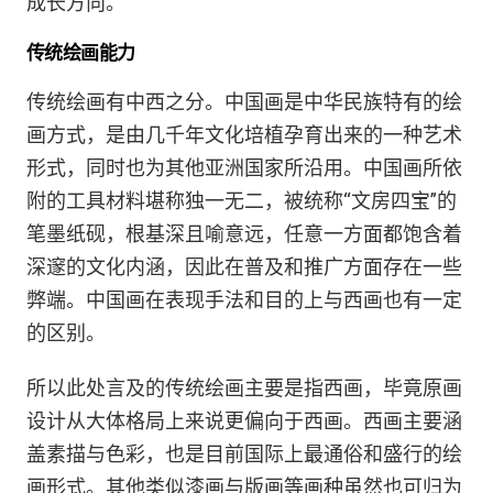
成长方向。
传统绘画能力
传统绘画有中西之分。中国画是中华民族特有的绘
画方式，是由几千年文化培植孕育出来的一种艺术
形式，同时也为其他亚洲国家所沿用。中国画所依
附的工具材料堪称独一无二，被统称“文房四宝”的
笔墨纸砚，根基深且喻意远，任意一方面都饱含着
深邃的文化内涵，因此在普及和推广方面存在一些
弊端。中国画在表现手法和目的上与西画也有一定
的区别。
所以此处言及的传统绘画主要是指西画，毕竟原画
设计从大体格局上来说更偏向于西画。西画主要涵
盖素描与色彩，也是目前国际上最通俗和盛行的绘
画形式。其他类似漆画与版画等画种虽然也可归为