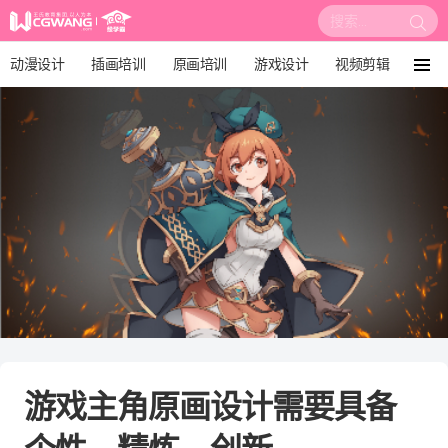
搜
索:
动漫设计
插画培训
原画培训
游戏设计
视频剪辑
菜
单
影视后期
3D建模
培训课程
动画设计
漫画设计
绘画教程
板绘培训
游戏主角原画设计需要具备