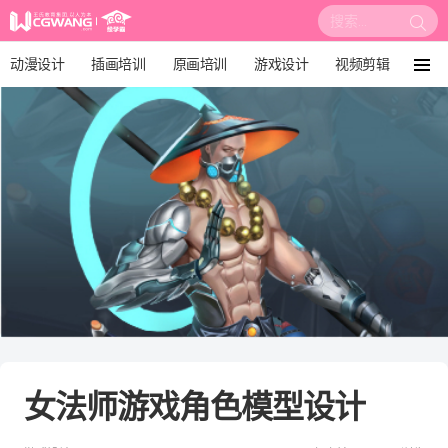
搜
索:
动漫设计
插画培训
原画培训
游戏设计
视频剪辑
菜
单
影视后期
3D建模
培训课程
动画设计
漫画设计
绘画教程
板绘培训
女法师游戏角色模型设计