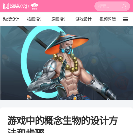
搜
索:
动漫设计
插画培训
原画培训
游戏设计
视频剪辑
菜
单
影视后期
3D建模
培训课程
动画设计
漫画设计
绘画教程
板绘培训
游戏中的概念生物的设计方