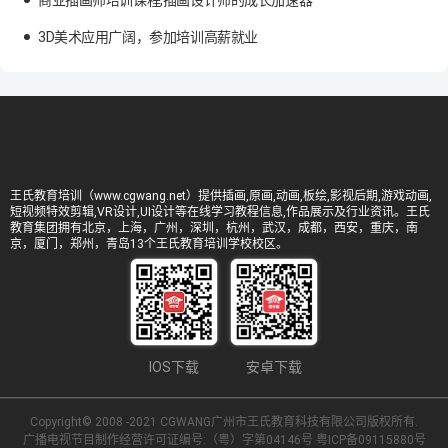
3D美术应用广阔，参加培训高薪就业
王氏教育培训（www.cgwang.net）提供插画,原画,动画,板绘,影视后期,游戏动画,
短视频特效剪辑,VR设计,UI设计等在线学习教程信息,作品展示及行业资讯。王氏
教育集团拥有北京，上海，广州，深圳，杭州，武汉，成都，西安，重庆，南
京，厦门，郑州，青岛13个王氏教育培训学校校区。
IOS下载
安卓下载
Copyright© 2008 -2021 CGWANG广州市王氏教育科技有限公司版权所有.
广播电视节目制作经营许可证编号:（粤）字第04146号
粤ICP备09115880号