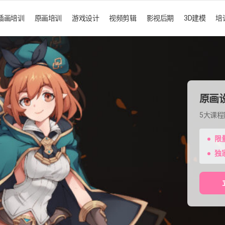
插画培训
原画培训
游戏设计
视频剪辑
影视后期
3D建模
培
原画
5大课
限
独