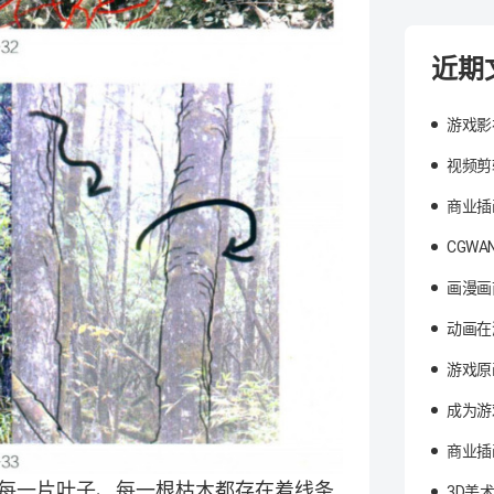
近期
游戏影
视频剪
商业插
CGW
画漫画
动画在
游戏原
成为游
商业插
中每一片叶子、每一根枯木都存在着线条
3D美