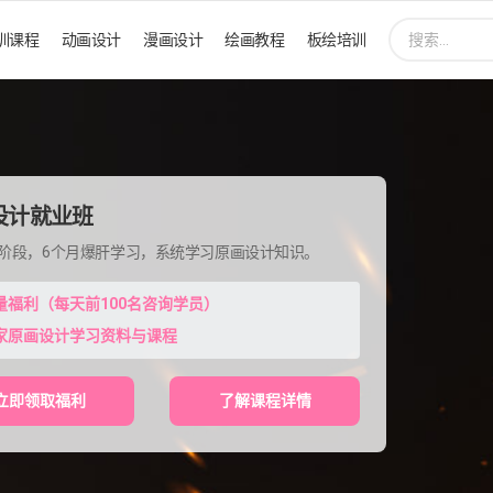
搜
训课程
动画设计
漫画设计
绘画教程
板绘培训
索:
设计就业班
程阶段，6个月爆肝学习，系统学习原画设计知识。
量福利（每天前100名咨询学员）
家原画设计学习资料与课程
立即领取福利
了解课程详情