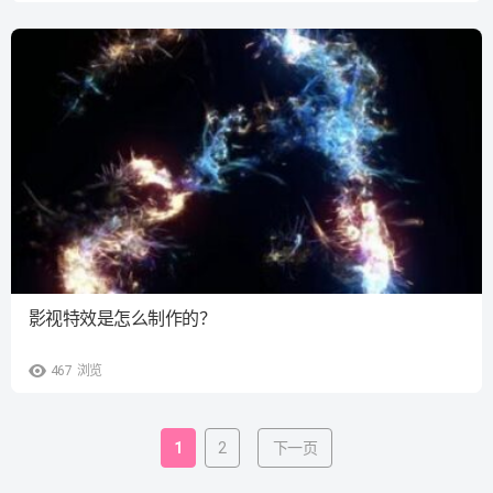
影视特效是怎么制作的？
467
浏览
1
2
下一页