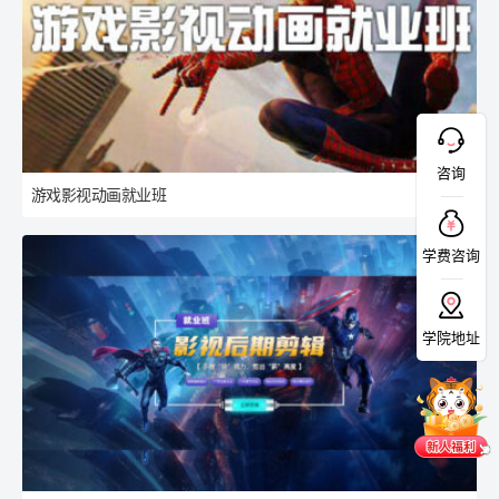
咨询
游戏影视动画就业班
学费咨询
学院地址