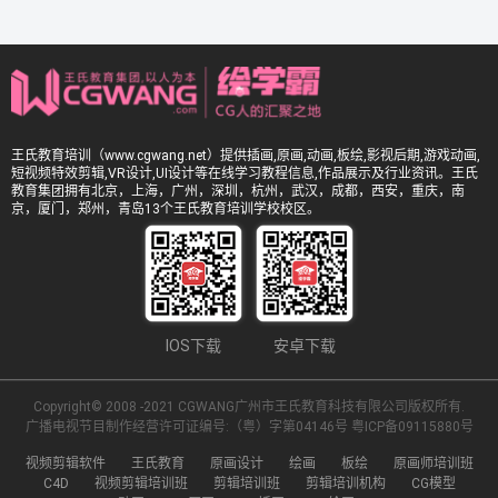
王氏教育培训（www.cgwang.net）提供插画,原画,动画,板绘,影视后期,游戏动画,
短视频特效剪辑,VR设计,UI设计等在线学习教程信息,作品展示及行业资讯。王氏
教育集团拥有北京，上海，广州，深圳，杭州，武汉，成都，西安，重庆，南
京，厦门，郑州，青岛13个王氏教育培训学校校区。
IOS下载
安卓下载
Copyright© 2008 -2021 CGWANG广州市王氏教育科技有限公司版权所有.
广播电视节目制作经营许可证编号:（粤）字第04146号
粤ICP备09115880号
视频剪辑软件
王氏教育
原画设计
绘画
板绘
原画师培训班
C4D
视频剪辑培训班
剪辑培训班
剪辑培训机构
CG模型