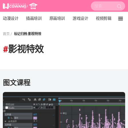
搜
索:
动漫设计
插画培训
原画培训
游戏设计
视频剪辑
菜
单
影视后期
3D建模
培训课程
动画设计
你在这里:
首页
标记归档:影视特效
漫画设计
绘画教程
板绘培训
影视特效
图文课程