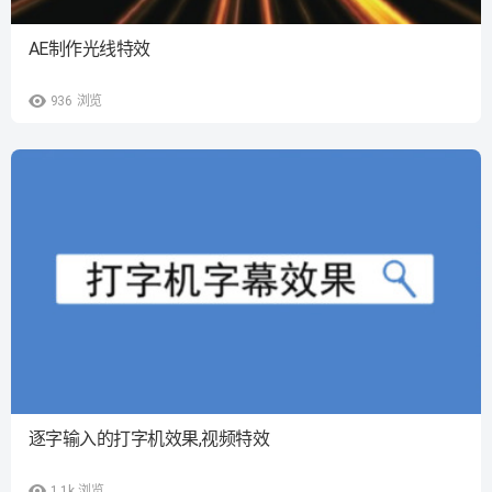
AE制作光线特效
936
浏览
逐字输入的打字机效果,视频特效
1.1k
浏览